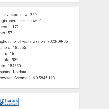
otal visitors now : 229
ogin users online now : 0
uests : 172
ots : 57
ighest no. of visits was on : 2023-09-05
isitors : 185555
sers : 16
uests : 989
ots : 184550
ountry : No data
rowser : Chrome 116.0.5845.110