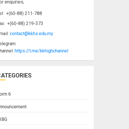
or enquiries,
el: +(60-88) 211-788
ax: +(60-88) 219-373
mail:
contact@kkhs.edu.my
elegram
hannel:
https://t.me/kkhighchannel
CATEGORIES
orm 6
nnouncement
IBG