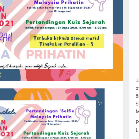
J
o
8
S
M
P
L