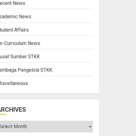
ecent News
cademic News
tudent Affairs
o-Curriculum News
usat Sumber STKK
embaga Pengelola STKK
iscellaneous
ARCHIVES