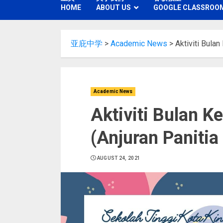
HOME
ABOUT US
GOOGLE CLASSROO
亚庇中学
>
Academic News
>
Aktiviti Bula
Academic News
Aktiviti Bulan 
(Anjuran Panitia
AUGUST 24, 2021